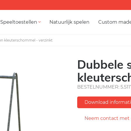
Speeltoestellen
Natuurlijk spelen
Custom mad
en kleuterschommel - verzinkt
Dubbele s
kleutersc
BESTELNUMMER: 5.511
Download informat
Neem contact met 