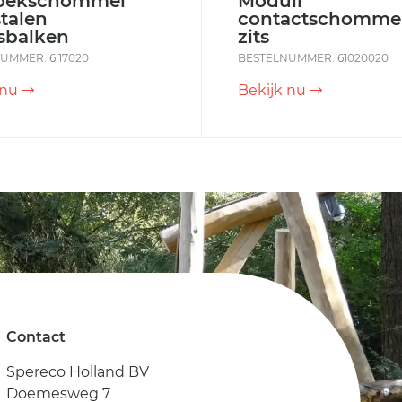
oekschommel
Moduli
talen
contactschommel
sbalken
zits
UMMER: 6.17020
BESTELNUMMER: 61020020
 nu
Bekijk nu
Contact
Spereco Holland BV
Doemesweg 7