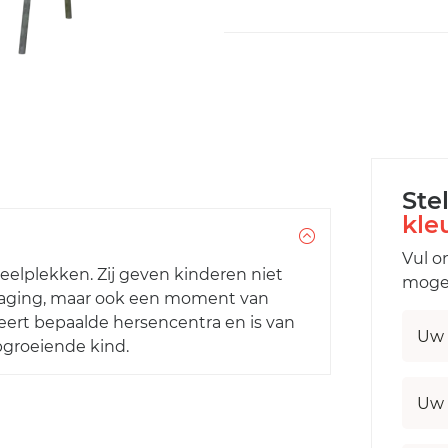
Ste
kle
Vul o
elplekken. Zij geven kinderen niet
mogel
traging, maar ook een moment van
ert bepaalde hersencentra en is van
Uw 
pgroeiende kind.
Uw 