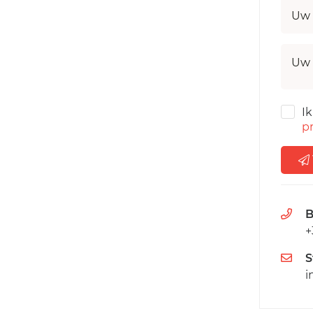
Uw 
Uw 
I
pr
B
+
S
i