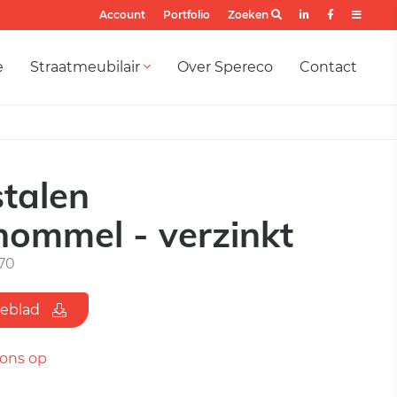
Account
Portfolio
Zoeken
e
Straatmeubilair
Over Spereco
Contact
talen
hommel - verzinkt
70
ieblad
ons op