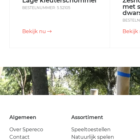
Lage kleuterschommel
Zesh
met s
BESTELNUMMER: 5.52105
dwar
BESTELN
Bekijk nu
Bekijk
Algemeen
Assortiment
Over Spereco
Speeltoestellen
Contact
Natuurlijk spelen