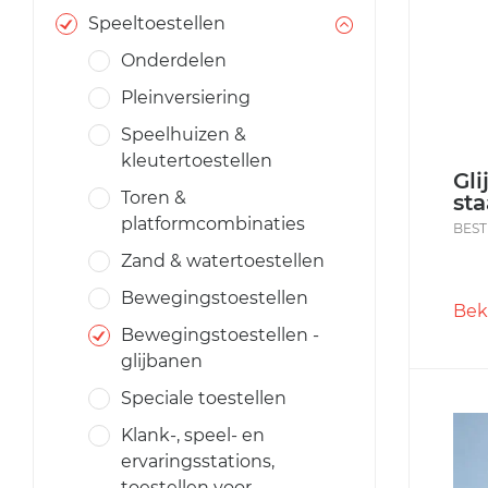
Speeltoestellen
Onderdelen
Pleinversiering
Speelhuizen &
kleutertoestellen
Gli
Toren &
st
platformcombinaties
BEST
Zand & watertoestellen
Bewegingstoestellen
Bek
Bewegingstoestellen -
glijbanen
Speciale toestellen
Klank-, speel- en
ervaringsstations,
toestellen voor