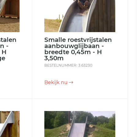
stalen
Smalle roestvrijstalen
n -
aanbouwglijbaan -
 H
breedte 0,45m - H
ge
3,50m
BESTELNUMMER: 3.63230
Bekijk nu