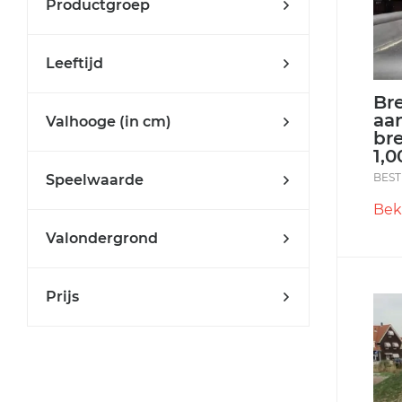
Productgroep
Leeftijd
Bre
aa
Valhooge (in cm)
br
1,
BEST
Speelwaarde
Bek
Valondergrond
Prijs