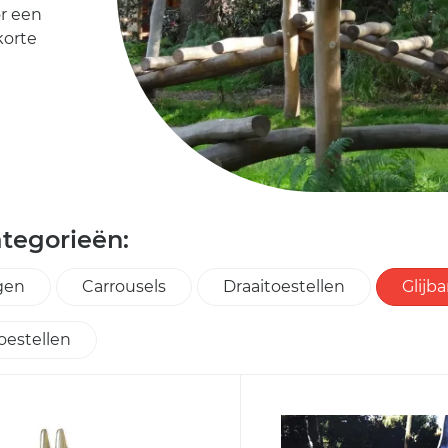
r een
korte
tegorieën:
gen
Carrousels
Draaitoestellen
Glijb
oestellen