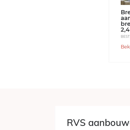
Bre
aa
br
2,
BEST
Bek
RVS aanbouwg