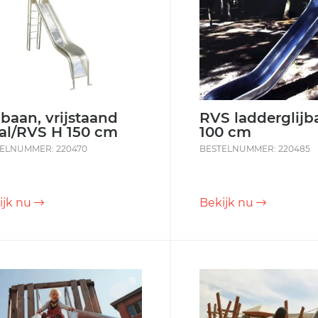
jbaan, vrijstaand
RVS ladderglijb
aal/RVS H 150 cm
100 cm
ELNUMMER: 220470
BESTELNUMMER: 220485
ijk nu
Bekijk nu