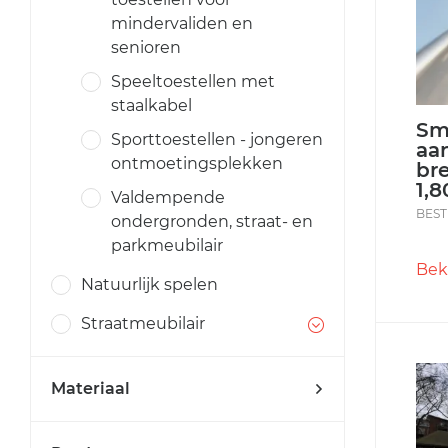
mindervaliden en
senioren
Speeltoestellen met
staalkabel
Sma
Sporttoestellen - jongeren
aa
ontmoetingsplekken
br
1,
Valdempende
BEST
ondergronden, straat- en
parkmeubilair
Bek
Natuurlijk spelen
Straatmeubilair
Materiaal