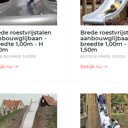
de roestvrijstalen
Brede roestvrijs
nbouwglijbaan -
aanbouwglijbaa
eedte 1,00m - H
breedte 1,00m -
00m
1,50m
ELNUMMER: 3.63300
BESTELNUMMER: 3.63320
ijk nu
Bekijk nu