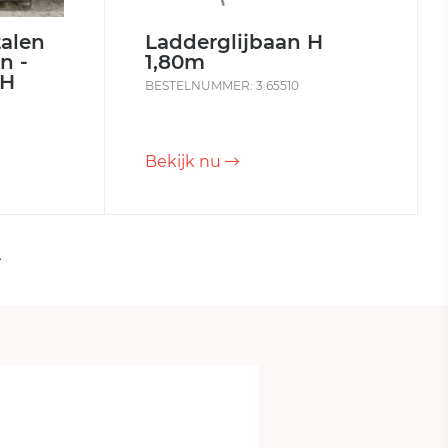
talen
Ladderglijbaan H
n -
1,80m
 H
BESTELNUMMER: 3.65510
Bekijk nu