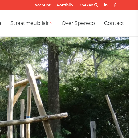
Account
Portfolio
Zoeken
e
Straatmeubilair
Over Spereco
Contact