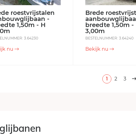
de roestvrijstalen
Brede roestvrijs
nbouwglijbaan -
aanbouwglijbaa
eedte 1,50m - H
breedte 1,50m -
40m
3,00m
ELNUMMER: 3.64230
BESTELNUMMER: 3.64240
ijk nu
Bekijk nu
1
2
3
lijbanen