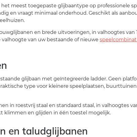
het meest toegepaste glijbaantype op professionele spee
ndig en vraagt minimaal onderhoud. Geschikt als aanbo
eelhuizen.
ouwglijbanen en brede uitvoeringen, in valhoogtes van
j de valhoogte van uw bestaande of nieuwe
speelcombinat
en
ijstaande glijbaan met geïntegreerde ladder. Geen platfo
raktische type voor kleinere speelplaatsen, buurttuine
nen in roestvrij staal en standaard staal, in valhoogtes v
 klimmen en glijden in één toestel mogelijk.
n en taludglijbanen