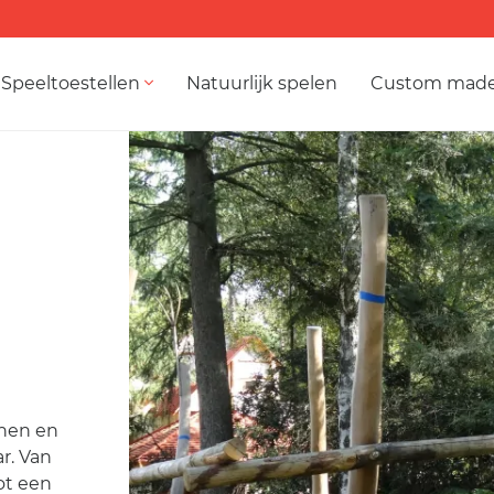
Speeltoestellen
Natuurlijk spelen
Custom mad
inen en
r. Van
ot een