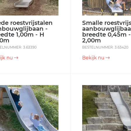
de roestvrijstalen
Smalle roestvrij
nbouwglijbaan -
aanbouwglijbaa
eedte 1,00m - H
breedte 0,45m -
00m
2,00m
ELNUMMER: 3.63390
BESTELNUMMER: 3.63420
ijk nu
Bekijk nu