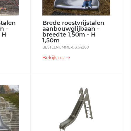
stalen
Brede roestvrijstalen
n -
aanbouwglijbaan -
 H
breedte 1,50m - H
1,50m
BESTELNUMMER: 3.64200
Bekijk nu