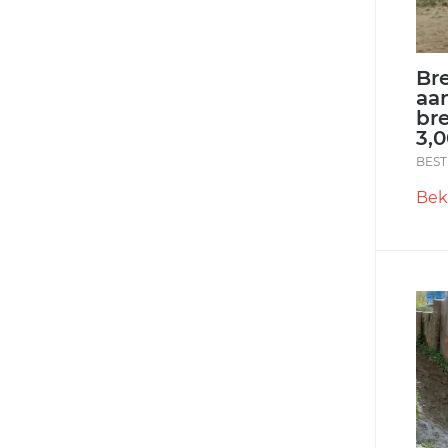
Bre
aa
br
3,
BEST
Bek