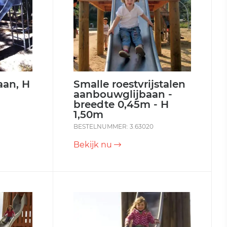
aan, H
Smalle roestvrijstalen
aanbouwglijbaan -
breedte 0,45m - H
1,50m
BESTELNUMMER: 3.63020
Bekijk nu