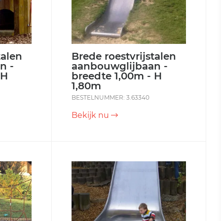
talen
Brede roestvrijstalen
n -
aanbouwglijbaan -
 H
breedte 1,00m - H
1,80m
BESTELNUMMER: 3.63340
Bekijk nu