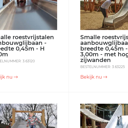
lle roestvrijstalen
Smalle roestvrij
nbouwglijbaan -
aanbouwglijbaa
eedte 0,45m - H
breedte 0,45m -
80m
3,00m - met ho
zijwanden
ELNUMMER: 3.63120
BESTELNUMMER: 3.63225
ijk nu
Bekijk nu