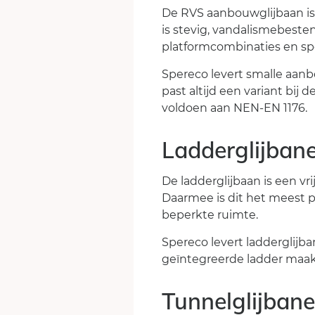
De RVS aanbouwglijbaan is 
is stevig, vandalismebeste
platformcombinaties en sp
Spereco levert smalle aanb
past altijd een variant bi
voldoen aan NEN-EN 1176.
Ladderglijban
De ladderglijbaan is een vr
Daarmee is dit het meest p
beperkte ruimte.
Spereco levert ladderglijba
geïntegreerde ladder maakt
Tunnelglijbane