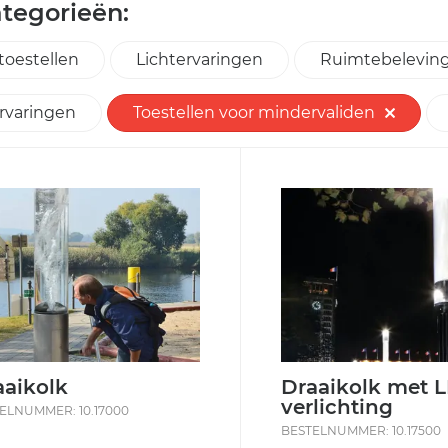
tegorieën:
toestellen
Lichtervaringen
Ruimtebelevin
ervaringen
Toestellen voor mindervaliden
aaikolk
Draaikolk met 
verlichting
ELNUMMER: 10.17000
BESTELNUMMER: 10.17500