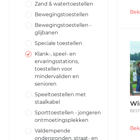
Zand & watertoestellen
Bek
Bewegingstoestellen
Bewegingstoestellen -
glijbanen
Speciale toestellen
Klank-, speel- en
ervaringsstations,
toestellen voor
mindervaliden en
senioren
Speeltoestellen met
staalkabel
Wi
BEST
Sporttoestellen - jongeren
ontmoetingsplekken
Bek
Valdempende
ondergronden, straat- en