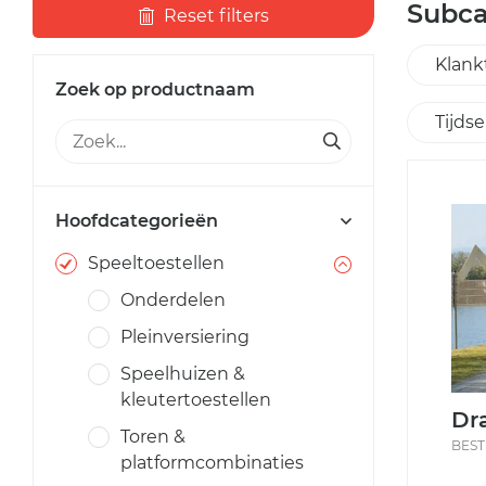
Subca
Reset filters
Klank
Zoek op productnaam
Tijds
Hoofdcategorieën
Speeltoestellen
Onderdelen
Pleinversiering
Speelhuizen &
kleutertoestellen
Dr
Toren &
BEST
platformcombinaties