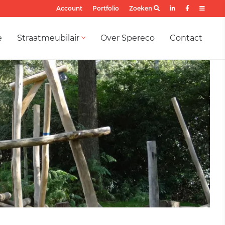
Account
Portfolio
Zoeken
e
Straatmeubilair
Over Spereco
Contact