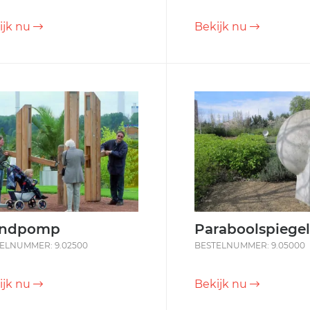
ijk nu
Bekijk nu
ndpomp
Paraboolspiegel
ELNUMMER: 9.02500
BESTELNUMMER: 9.05000
ijk nu
Bekijk nu