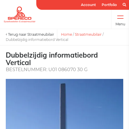
Account
Portfolio
Menu
Terug naar Straatmeubilair
Home
/
Straatmeubilair
/
Dubbelzijdig informatiebord Vertical
Dubbelzijdig informatiebord
Vertical
BESTELNUMMER: U01 086070 30 G