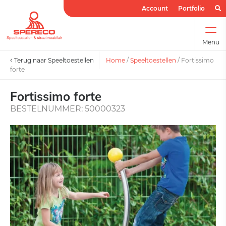
Account
Portfolio
Menu
Terug naar Speeltoestellen
Home
/
Speeltoestellen
/
Fortissimo
forte
Fortissimo forte
BESTELNUMMER: 50000323