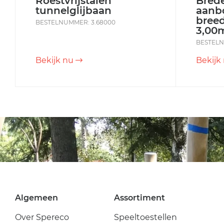
Roestvrijstalen
Brede
tunnelglijbaan
aanb
breed
BESTELNUMMER: 3.68000
3,00
BESTELN
Bekijk nu
Bekijk
Algemeen
Assortiment
Over Spereco
Speeltoestellen