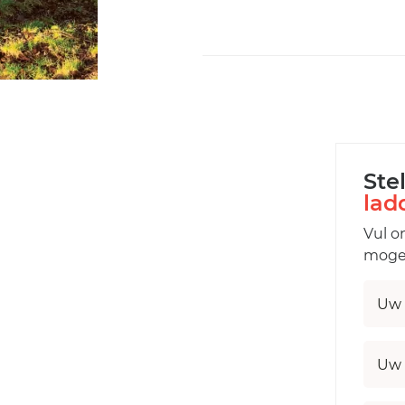
Ste
lad
Vul o
mogel
Uw 
Uw 