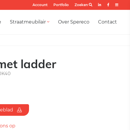
Account
Portfolio
Zoeken
e
Straatmeubilair
Over Spereco
Contact
met ladder
0K40
ieblad
ons op