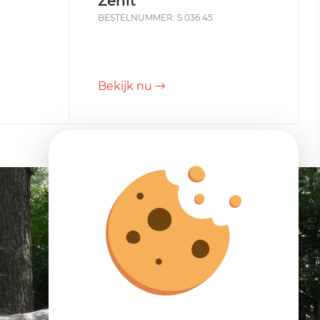
Zenit
BESTELNUMMER: S 036.45
Bekijk nu