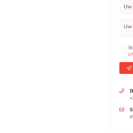
Uw 
Uw 
I
pr
B
+
S
i