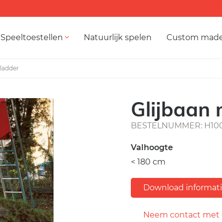
Speeltoestellen
Natuurlijk spelen
Custom mad
 ladder
Glijbaan 
BESTELNUMMER: H10
Valhoogte
< 180 cm
Download informat
Neem contact met 