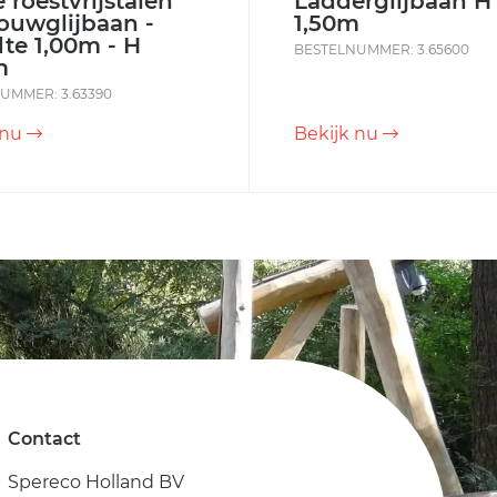
 roestvrijstalen
Ladderglijbaan H
ouwglijbaan -
1,50m
te 1,00m - H
BESTELNUMMER: 3.65600
m
UMMER: 3.63390
 nu
Bekijk nu
Contact
Spereco Holland BV