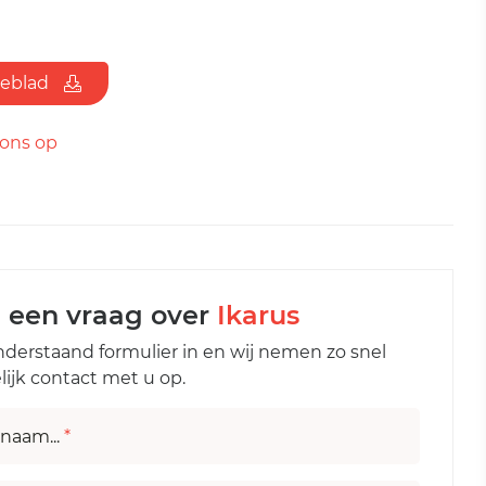
ieblad
ons op
l een vraag over
Ikarus
nderstaand formulier in en wij nemen zo snel
ijk contact met u op.
naam...
*