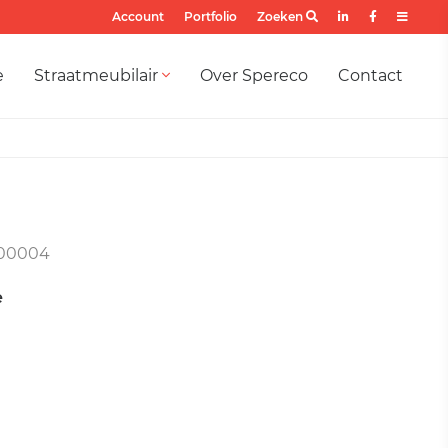
Account
Portfolio
Zoeken
e
Straatmeubilair
Over Spereco
Contact
00004
e