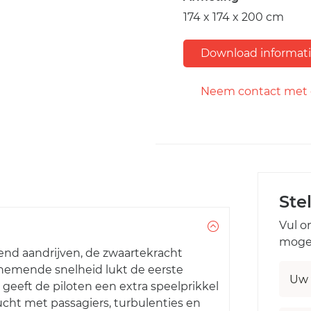
174 x 174 x 200 cm
Download informat
Neem contact met 
Ste
Vul o
mogel
pend aandrijven, de zwaartekracht
nemende snelheid lukt de eerste
Uw 
geeft de piloten een extra speelprikkel
ht met passagiers, turbulenties en