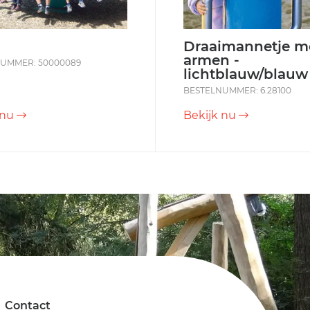
Draaimannetje m
armen -
UMMER: 50000089
lichtblauw/blauw
BESTELNUMMER: 6.28100
 nu
Bekijk nu
Contact