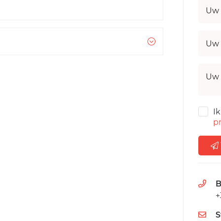
Uw 
Uw 
Uw 
I
pr
B
+
S