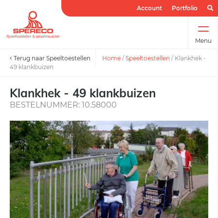
Account
Portfolio
Menu
Terug naar Speeltoestellen
Home
/
Speeltoestellen
/
Klankhek -
49 klankbuizen
Klankhek - 49 klankbuizen
BESTELNUMMER: 10.58000