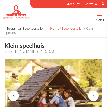
Account
Portfolio
Menu
Terug naar Speeltoestellen
Home
/
Speeltoestellen
/
Klein
speelhuis
Klein speelhuis
BESTELNUMMER: 4.10100