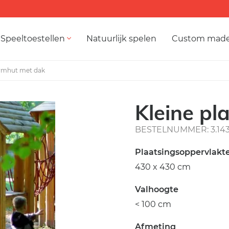
Speeltoestellen
Natuurlijk spelen
Custom mad
ormhut met dak
Kleine pl
BESTELNUMMER: 3.14
Plaatsingsoppervlakt
430 x 430 cm
Valhoogte
< 100 cm
Afmeting