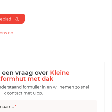
ieblad
ons op
l een vraag over
Kleine
tformhut met dak
nderstaand formulier in en wij nemen zo snel
ijk contact met u op.
naam...
*