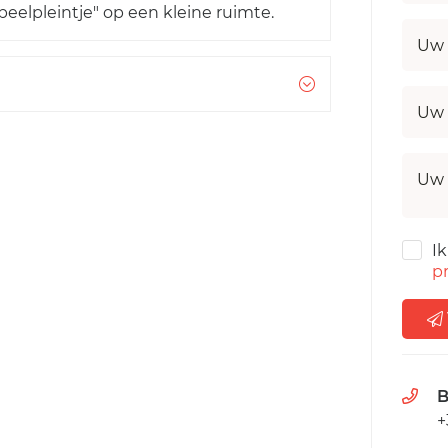
peelpleintje" op een kleine ruimte.
Uw 
Uw 
Uw 
I
pr
B
+