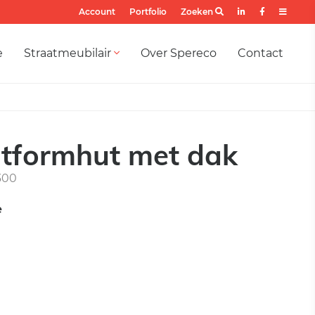
Account
Portfolio
Zoeken
e
Straatmeubilair
Over Spereco
Contact
atformhut met dak
300
e