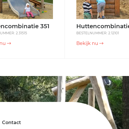
encombinatie 351
Huttencombinatie
UMMER: 2.31515
BESTELNUMMER: 2.12101
 nu
Bekijk nu
Contact