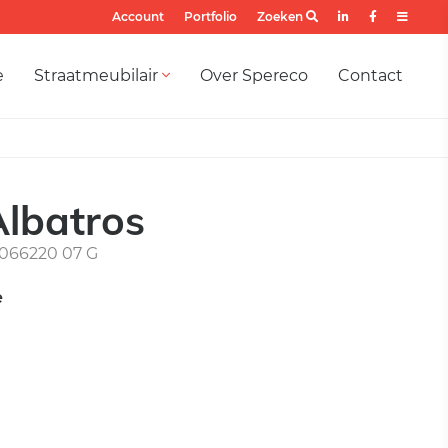
Account
Portfolio
Zoeken
e
Straatmeubilair
Over Spereco
Contact
Albatros
066220 07 G
e