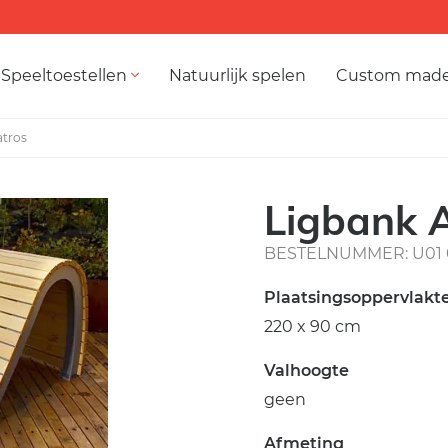
Speeltoestellen
Natuurlijk spelen
Custom mad
atros
Ligbank 
BESTELNUMMER: U01 
Plaatsingsoppervlakt
220 x 90 cm
Valhoogte
geen
Afmeting