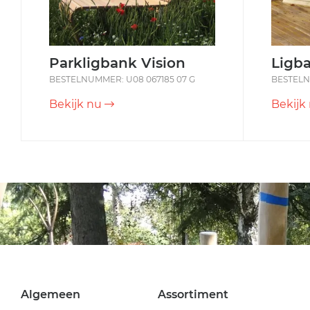
Parkligbank Vision
Ligba
BESTELNUMMER: U08 067185 07 G
BESTELN
Bekijk nu
Bekijk
Algemeen
Assortiment