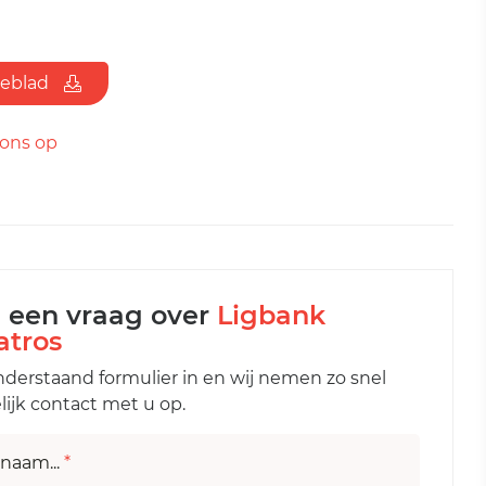
ieblad
ons op
l een vraag over
Ligbank
atros
nderstaand formulier in en wij nemen zo snel
ijk contact met u op.
naam...
*