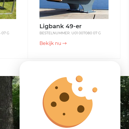
Ligbank 49-er
 07 G
BESTELNUMMER: U01 007080 07 G
Bekijk nu