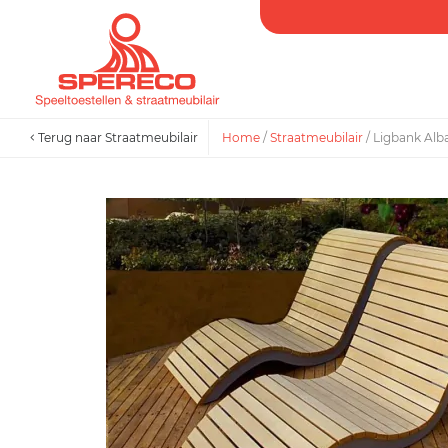
Terug naar Straatmeubilair
Home
/
Straatmeubilair
/
Ligbank Alb