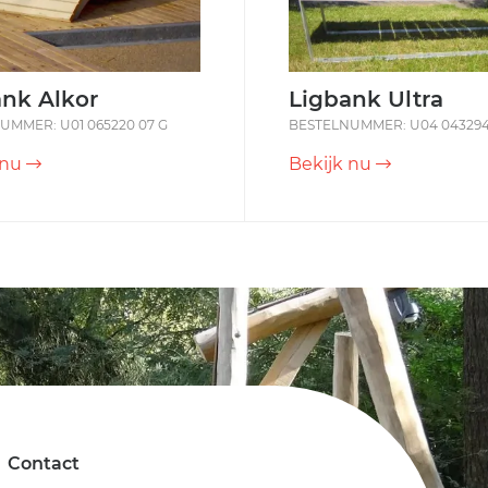
nk Alkor
Ligbank Ultra
UMMER: U01 065220 07 G
BESTELNUMMER: U04 043294
 nu
Bekijk nu
Contact