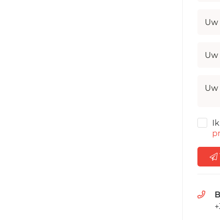
Uw 
Uw 
Uw 
I
pr
B
+