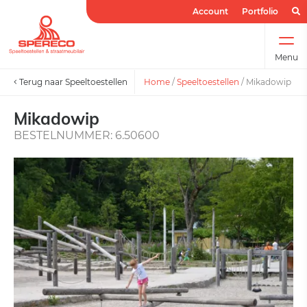
Account
Portfolio
Menu
Terug naar Speeltoestellen
Home
/
Speeltoestellen
/
Mikadowip
Mikadowip
BESTELNUMMER: 6.50600