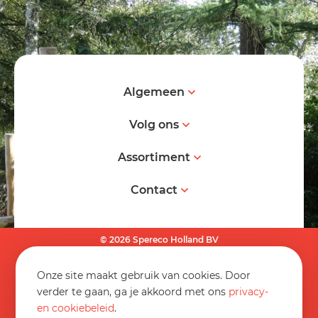
Algemeen
Volg ons
Assortiment
Contact
© 2026 Spereco Holland BV
Algemene voorwaarden
Onze site maakt gebruik van cookies. Door
Informatieblad
verder te gaan, ga je akkoord met ons
privacy-
en cookiebeleid
.
Privacy statement