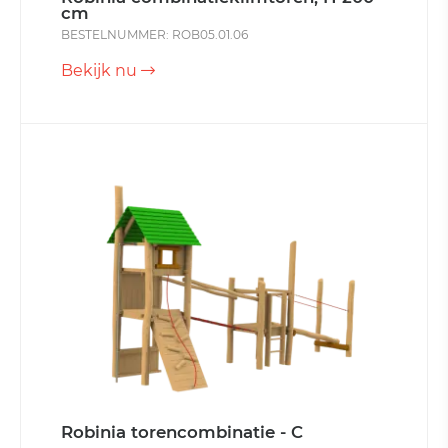
cm
BESTELNUMMER: ROB05.01.06
Bekijk nu
Robinia torencombinatie - C