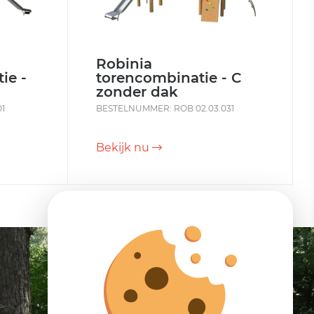
Robinia
ie -
torencombinatie - C
zonder dak
1
BESTELNUMMER: ROB 02.03.031
Bekijk nu