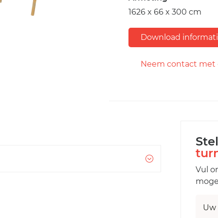
1626 x 66 x 300 cm
Download informat
Neem contact met 
Ste
tur
Vul o
mogel
Uw 