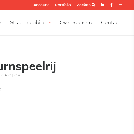
Account
Portfolio
Zoeken
e
Straatmeubilair
Over Spereco
Contact
urnspeelrij
05.01.09
e