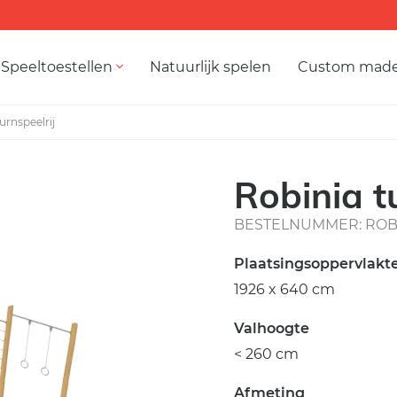
Speeltoestellen
Natuurlijk spelen
Custom mad
urnspeelrij
Robinia t
BESTELNUMMER: ROB 
Plaatsingsoppervlakt
1926 x 640 cm
Valhoogte
< 260 cm
Afmeting