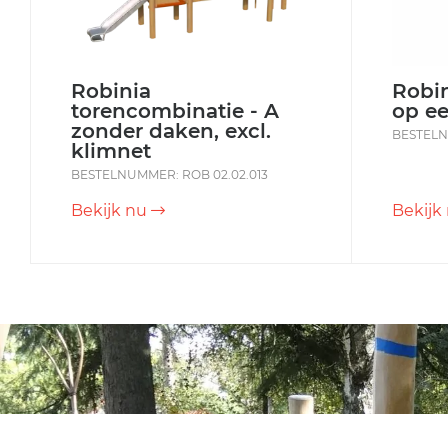
Robinia
Robin
torencombinatie - A
op ee
zonder daken, excl.
BESTELN
klimnet
BESTELNUMMER: ROB 02.02.013
Bekijk nu
Bekijk