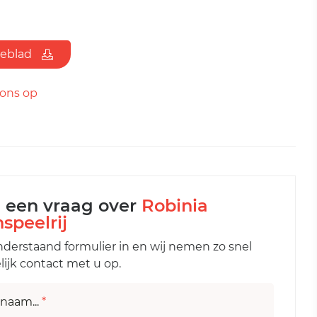
ieblad
ons op
l een vraag over
Robinia
nspeelrij
nderstaand formulier in en wij nemen zo snel
ijk contact met u op.
naam...
*