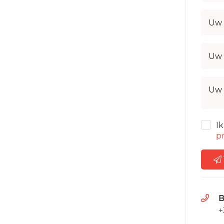
Uw 
Uw 
Uw 
I
pr
B
+