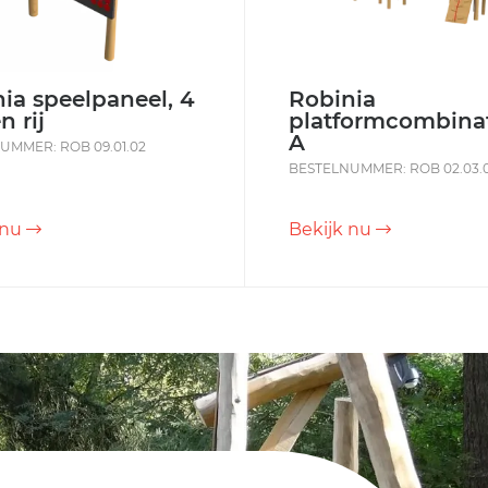
ia speelpaneel, 4
Robinia
n rij
platformcombinat
A
UMMER: ROB 09.01.02
BESTELNUMMER: ROB 02.03.0
 nu
Bekijk nu