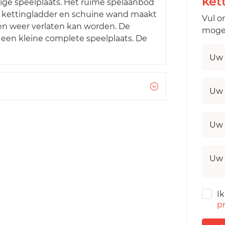
ket
dige speelplaats. Het ruime spelaanbod
n, kettingladder en schuine wand maakt
Vul o
en weer verlaten kan worden. De
mogel
 een kleine complete speelplaats. De
Uw 
Uw 
Uw 
Uw 
I
pr