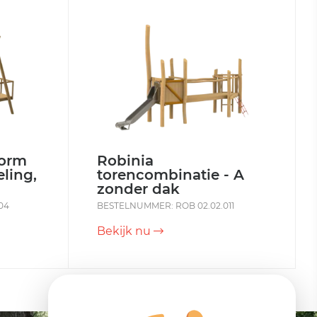
form
Robinia
ling,
torencombinatie - A
zonder dak
04
BESTELNUMMER: ROB 02.02.011
Bekijk nu