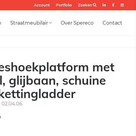
Account
Portfolio
Zoeken
e
Straatmeubilair
Over Spereco
Contact
zeshoekplatform met
 glijbaan, schuine
kettingladder
02.04.06
e