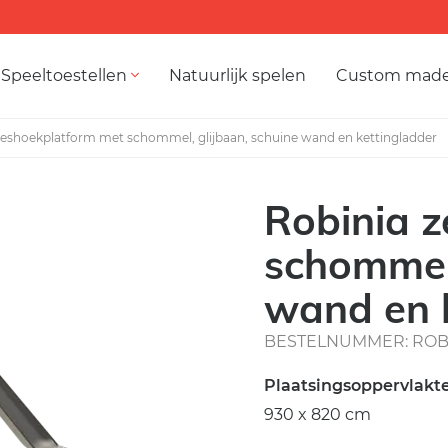
Speeltoestellen
Natuurlijk spelen
Custom mad
zeshoekplatform met schommel, glijbaan, schuine wand en kettingladder
Robinia 
schommel,
wand en 
BESTELNUMMER: ROB 
Plaatsingsoppervlakt
930 x 820 cm