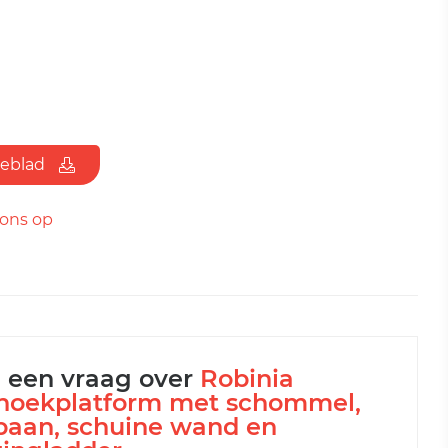
ieblad
ons op
l een vraag over
Robinia
hoekplatform met schommel,
jbaan, schuine wand en