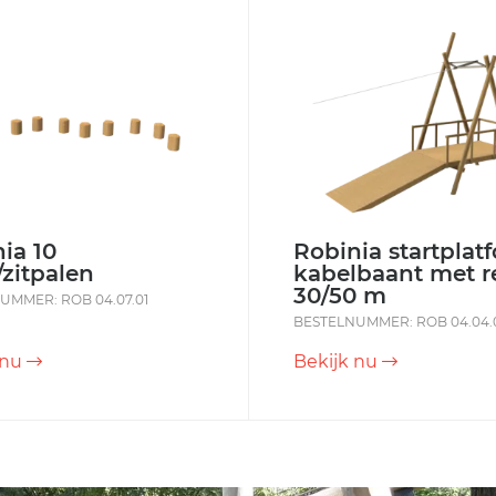
ia 10
Robinia startplat
/zitpalen
kabelbaant met re
30/50 m
UMMER: ROB 04.07.01
BESTELNUMMER: ROB 04.04.
 nu
Bekijk nu