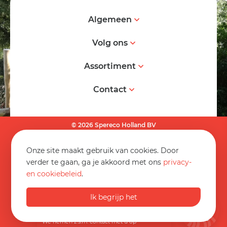
Algemeen
Volg ons
Assortiment
Contact
© 2026 Spereco Holland BV
Algemene voorwaarden
Onze site maakt gebruik van cookies. Door
Informatieblad
verder te gaan, ga je akkoord met ons
privacy-
en cookiebeleid
.
Privacy statement
+31 495 540205
Disclaimer
Ik begrijp het
Op werkdagen van 08:30 tot 17:00
Website
info@spereco.nl
We nemen z.s.m. contact met u op