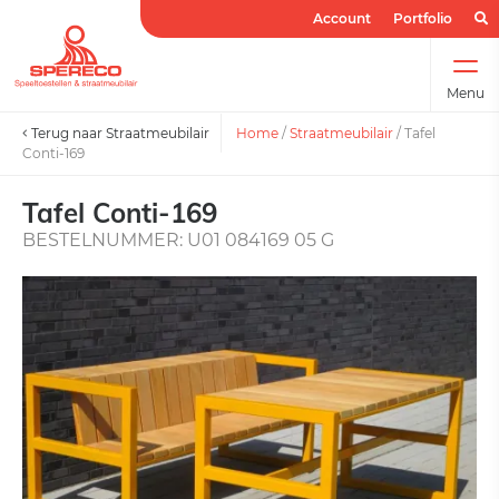
Account
Portfolio
Menu
Terug naar Straatmeubilair
Home
/
Straatmeubilair
/
Tafel
Conti-169
Tafel Conti-169
BESTELNUMMER: U01 084169 05 G