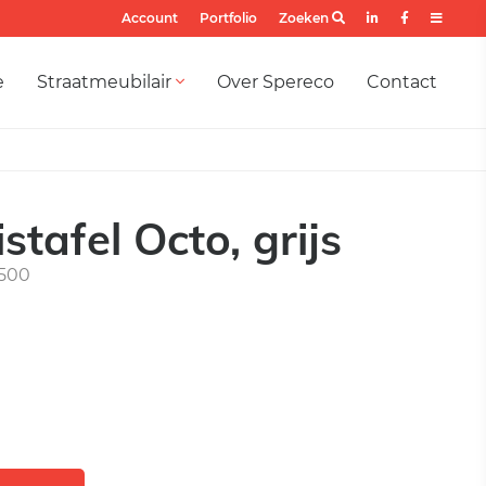
Account
Portfolio
Zoeken
e
Straatmeubilair
Over Spereco
Contact
stafel Octo, grijs
500