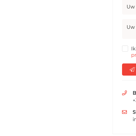
Uw 
Uw 
I
pr
B
+
S
i