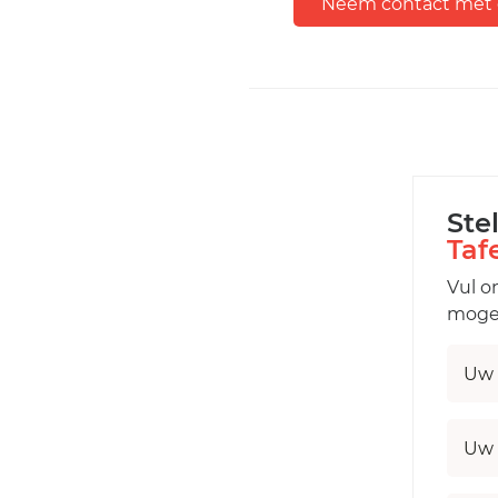
Neem contact met 
Ste
Taf
Vul o
mogel
Uw 
Uw 