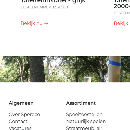
Tafeltennistafel - grijs
Tafel
2000-
BESTELNUMMER: 12.30500
BESTELN
Bekijk nu
Bekijk
Algemeen
Assortiment
Over Spereco
Speeltoestellen
Contact
Natuurlijk spelen
Vacatures
Straatmeubilair