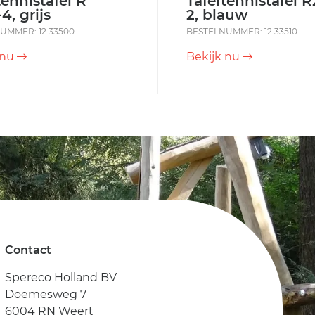
tennistafel R
Tafeltennistafel 
4, grijs
2, blauw
UMMER: 12.33500
BESTELNUMMER: 12.33510
 nu
Bekijk nu
Contact
Spereco Holland BV
Doemesweg 7
6004 RN Weert