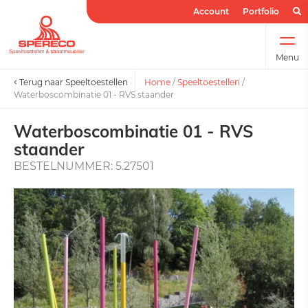
Account
Portfolio
Menu
Terug naar Speeltoestellen
Home
/
Speeltoestellen
/
Waterboscombinatie 01 - RVS staander
Waterboscombinatie 01 - RVS
staander
BESTELNUMMER: 5.27501