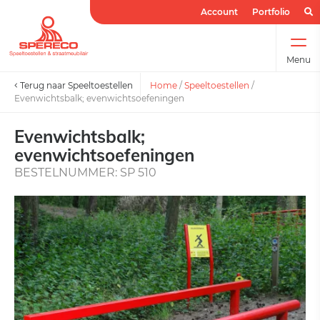
Account
Portfolio
Menu
Terug naar Speeltoestellen
Home
/
Speeltoestellen
/
Evenwichtsbalk; evenwichtsoefeningen
Evenwichtsbalk;
evenwichtsoefeningen
BESTELNUMMER: SP 510