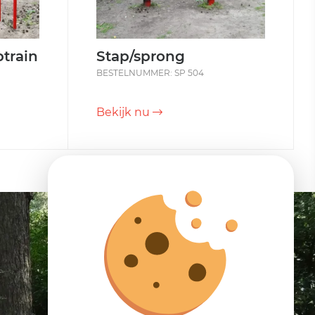
train
Stap/sprong
BESTELNUMMER: SP 504
Bekijk nu