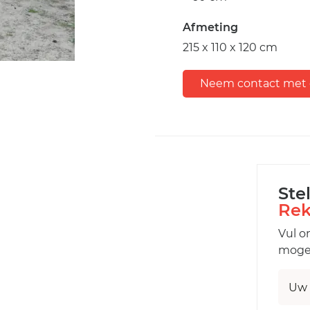
Afmeting
215 x 110 x 120 cm
Neem contact met 
Ste
Rek
Vul o
mogel
Uw 