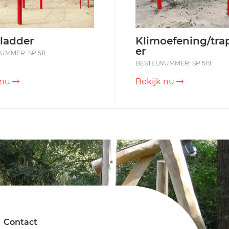
ladder
Klimoefening/trap
er
UMMER: SP 511
BESTELNUMMER: SP 519
 nu
Bekijk nu
Contact