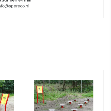
tuur een e-mail
nfo@spereco.nl