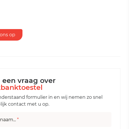
ons op
l een vraag over
banktoestel
nderstaand formulier in en wij nemen zo snel
ijk contact met u op.
naam...
*