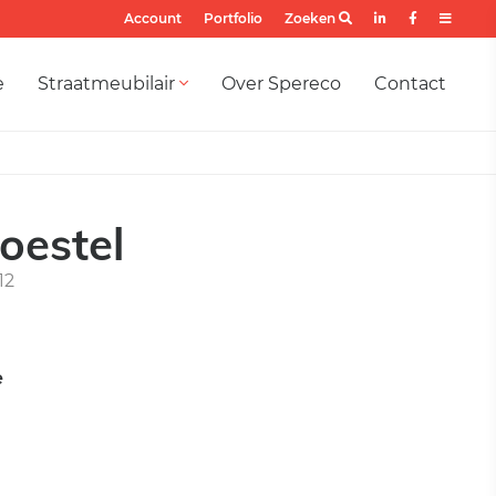
Account
Portfolio
Zoeken
e
Straatmeubilair
Over Spereco
Contact
oestel
12
e