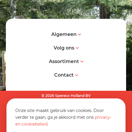
Algemeen
Volg ons
Assortiment
Contact
© 2026 Spereco Holland BV
Algemene voorwaarden
Onze site maakt gebruik van cookies. Door
Informatieblad
verder te gaan, ga je akkoord met ons
privacy-
en cookiebeleid
.
Privacy statement