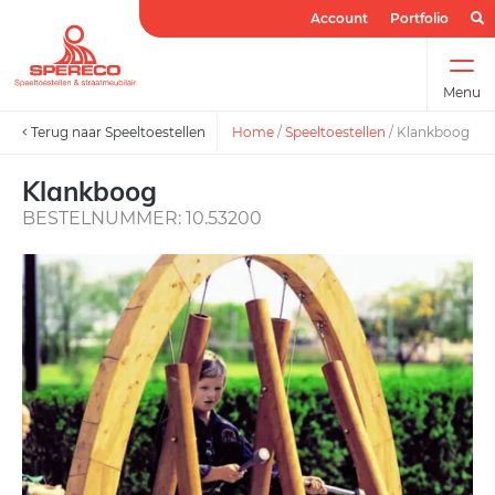
Account
Portfolio
Menu
Terug naar Speeltoestellen
Home
/
Speeltoestellen
/
Klankboog
Klankboog
BESTELNUMMER: 10.53200