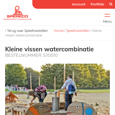
Account
Portfolio
Menu
Terug naar Speeltoestellen
Home
/
Speeltoestellen
/
Kleine
vissen watercombinatie
Kleine vissen watercombinatie
BESTELNUMMER: 5.10010