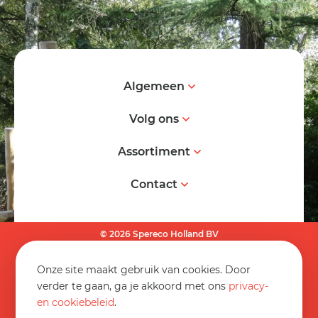
Algemeen
Volg ons
Assortiment
Contact
© 2026 Spereco Holland BV
Algemene voorwaarden
Onze site maakt gebruik van cookies. Door
Informatieblad
verder te gaan, ga je akkoord met ons
privacy-
en cookiebeleid
.
Privacy statement