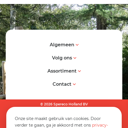
Algemeen
Volg ons
Assortiment
Contact
© 2026 Spereco Holland BV
Algemene voorwaarden
Onze site maakt gebruik van cookies. Door
Informatieblad
verder te gaan, ga je akkoord met ons
privacy-