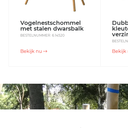
Vogelnestschommel
Dubbe
met stalen dwarsbalk
kleu
verzi
BESTELNUMMER: 6.14520
BESTELN
Bekijk nu
Bekijk