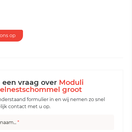
ons op
l een vraag over
Moduli
elnestschommel groot
nderstaand formulier in en wij nemen zo snel
ijk contact met u op.
naam...
*