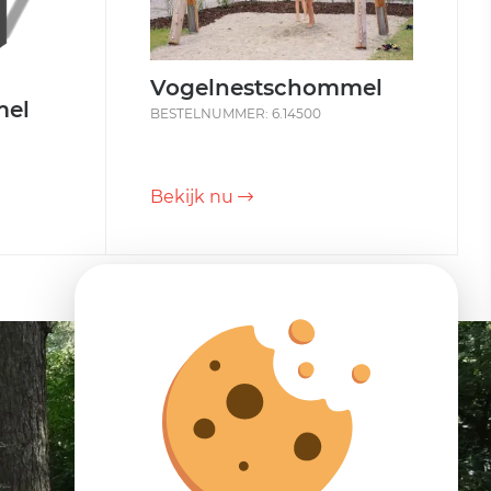
Vogelnestschommel
mel
BESTELNUMMER: 6.14500
Bekijk nu