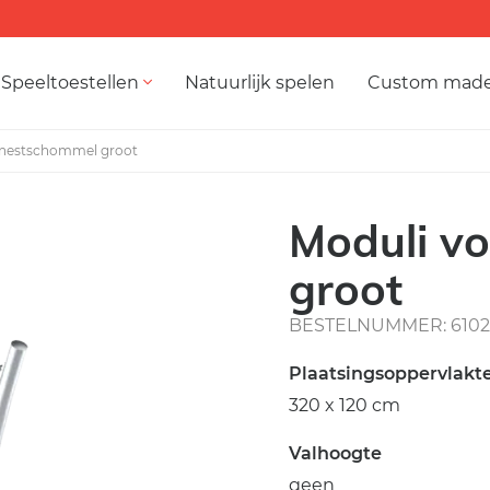
Speeltoestellen
Natuurlijk spelen
Custom mad
lnestschommel groot
Moduli v
groot
BESTELNUMMER: 6102
Plaatsingsoppervlakt
320 x 120 cm
Valhoogte
geen