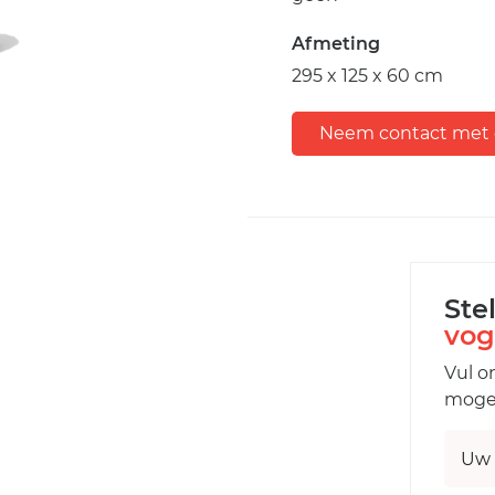
Afmeting
295 x 125 x 60 cm
Neem contact met 
Ste
vog
Vul o
mogel
Uw 