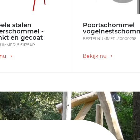
le stalen
Poortschommel
terschommel -
vogelnestschom
nkt en gecoat
BESTELNUMMER: 50000258
UMMER: 5.51175AR
 nu
Bekijk nu