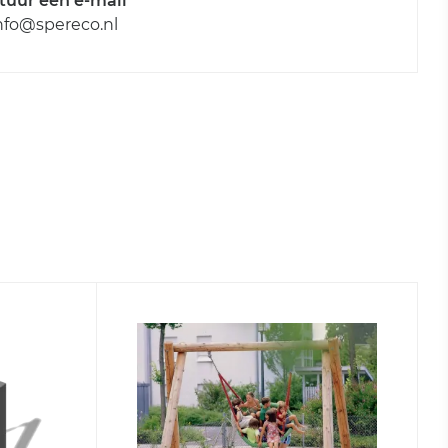
tuur een e-mail
nfo@spereco.nl