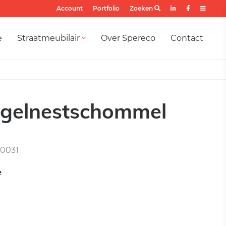
Account
Portfolio
Zoeken
e
Straatmeubilair
Over Spereco
Contact
ogelnestschommel
0031
e